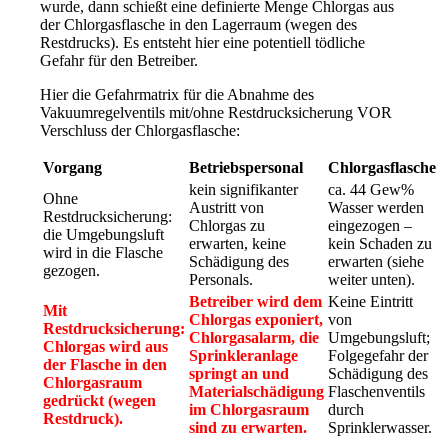
wurde, dann schießt eine definierte Menge Chlorgas aus
der Chlorgasflasche in den Lagerraum (wegen des
Restdrucks). Es entsteht hier eine potentiell tödliche
Gefahr für den Betreiber.
Hier die Gefahrmatrix für die Abnahme des
Vakuumregelventils mit/ohne Restdrucksicherung VOR
Verschluss der Chlorgasflasche:
Vorgang
Betriebspersonal
Chlorgasflasche
kein signifikanter
ca. 44 Gew%
Ohne
Austritt von
Wasser werden
Restdrucksicherung:
Chlorgas zu
eingezogen –
die Umgebungsluft
erwarten, keine
kein Schaden zu
wird in die Flasche
Schädigung des
erwarten (siehe
gezogen.
Personals.
weiter unten).
Betreiber wird dem
Keine Eintritt
Mit
Chlorgas exponiert,
von
Restdrucksicherung:
Chlorgasalarm, die
Umgebungsluft;
Chlorgas wird aus
Sprinkleranlage
Folgegefahr der
der Flasche in den
springt an und
Schädigung des
Chlorgasraum
Materialschädigung
Flaschenventils
gedrückt (wegen
im Chlorgasraum
durch
Restdruck).
sind zu erwarten.
Sprinklerwasser.