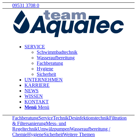
09531 3708 0
SERVICE
Schwimmbadtechnik
Wasseraufbereitung
Fachberatung
Hygiene
Sicherheit
UNTERNEHMEN
KARRIERE
NEWS
WISSEN
KONTAKT
Menü
Menü
Fachberatung
Service
Technik
Desinfektionstechnik
Filtration
& Filtersanierung
Mess- und
Regeltechnik
Umwälzpumpen
Wasseraufbereitung /
Chemie
Hygiene
Sicherheit
Weitere Themen