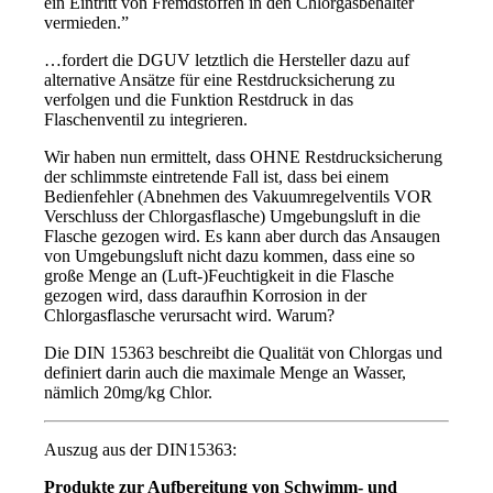
ein Eintritt von Fremdstoffen in den Chlorgasbehälter
vermieden.”
…fordert die DGUV letztlich die Hersteller dazu auf
alternative Ansätze für eine Restdrucksicherung zu
verfolgen und die Funktion Restdruck in das
Flaschenventil zu integrieren.
Wir haben nun ermittelt, dass OHNE Restdrucksicherung
der schlimmste eintretende Fall ist, dass bei einem
Bedienfehler (Abnehmen des Vakuumregelventils VOR
Verschluss der Chlorgasflasche) Umgebungsluft in die
Flasche gezogen wird. Es kann aber durch das Ansaugen
von Umgebungsluft nicht dazu kommen, dass eine so
große Menge an (Luft-)Feuchtigkeit in die Flasche
gezogen wird, dass daraufhin Korrosion in der
Chlorgasflasche verursacht wird. Warum?
Die DIN 15363 beschreibt die Qualität von Chlorgas und
definiert darin auch die maximale Menge an Wasser,
nämlich 20mg/kg Chlor.
Auszug aus der DIN15363:
Produkte zur Aufbereitung von Schwimm- und