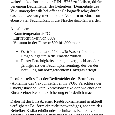
weiterhin konform mit der DIN 15363 zu bleiben, dürfte
bei einem Bedienfehler des Betreibers (Demontage des
Vakuumregelventils bei offener Chlorgasflasche) durch
das nach Leersaugen vorhandene Vakuum maximal nur
ebenso viel Feuchtigkeit in die Flasche gezogen werden.
Annahmen:
– Raumtemperatur 20°C
– Luftfeuchtigkeit von 80%
– Vakuum in der Flasche 500 bis 800 mbar
Es strömen circa 0,44 Gew% Wasser über die
Umgebungsluft in die Flasche zurück
Dieser Feuchtigkeitseintrag ist vergleichbar oder
geringer als der Feuchtigkeitseintrag, der bei der
Befüllung mit normgerechtem Chlorgas erfolgt.
Insofern stellt selbst der Bedienfehler des Betreibers
(Abnahme des Vakuumregelventils VOR Verschluss der
Chlorgasflasche) kein Korrosionsrisiko dar, welches den
Einsatz einer Restdrucksicherung erforderlich macht.
Daher ist der Einsatz einer Restdrucksicherung in aktuell
verfügbarer Bauform ein nicht notwendiges, sondern das
Betreiber-Risiko erhöhendes technisches Bauteil, vor