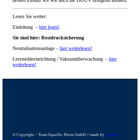
dessen Einsatz wir wie auch die DGUV dringend abraten.
Lesen Sie weiter:
Einleitung –
hier lesen!
Sie sind hier: Restdrucksicherung
Neutralisationsanlage –
hier weiterlesen!
Leermeldeeinrichtung / Vakuumüberwachung –
hier
weiterlesen!
© Copyright – Team AquaTec Ebern GmbH // made by
Agentur
BAUR