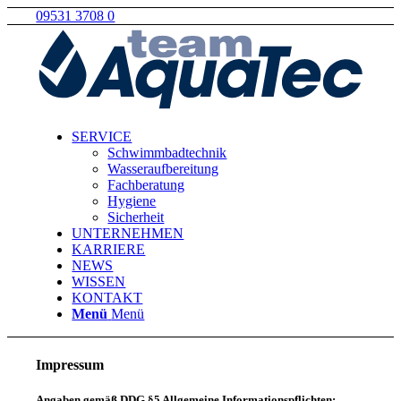
09531 3708 0
SERVICE
Schwimmbadtechnik
Wasseraufbereitung
Fachberatung
Hygiene
Sicherheit
UNTERNEHMEN
KARRIERE
NEWS
WISSEN
KONTAKT
Menü
Menü
Impressum
Angaben gemäß DDG §5 Allgemeine Informationspflichten: