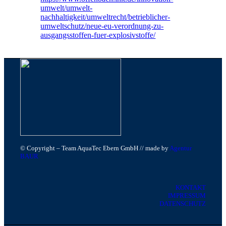
umwelt/umwelt-
nachhaltigkeit/umweltrecht/betrieblicher-
umweltschutz/neue-eu-verordnung-zu-
ausgangsstoffen-fuer-explosivstoffe/
© Copyright – Team AquaTec Ebern GmbH // made by
Agentur
BAUR
KONTAKT
IMPRESSUM
DATENSCHUTZ