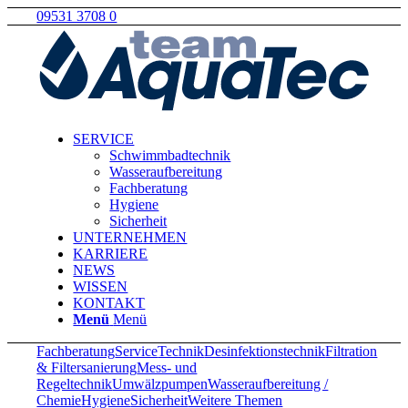
09531 3708 0
SERVICE
Schwimmbadtechnik
Wasseraufbereitung
Fachberatung
Hygiene
Sicherheit
UNTERNEHMEN
KARRIERE
NEWS
WISSEN
KONTAKT
Menü
Menü
Fachberatung
Service
Technik
Desinfektionstechnik
Filtration
& Filtersanierung
Mess- und
Regeltechnik
Umwälzpumpen
Wasseraufbereitung /
Chemie
Hygiene
Sicherheit
Weitere Themen